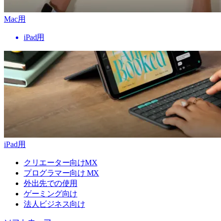
Mac用
iPad用
iPad用
クリエーター向けMX
プログラマー向け MX
外出先での使用
ゲーミング向け
法人ビジネス向け