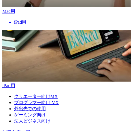
Mac用
iPad用
iPad用
クリエーター向けMX
プログラマー向け MX
外出先での使用
ゲーミング向け
法人ビジネス向け