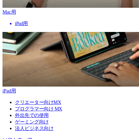
Mac用
iPad用
iPad用
クリエーター向けMX
プログラマー向け MX
外出先での使用
ゲーミング向け
法人ビジネス向け