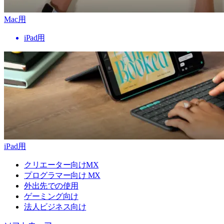
Mac用
iPad用
iPad用
クリエーター向けMX
プログラマー向け MX
外出先での使用
ゲーミング向け
法人ビジネス向け