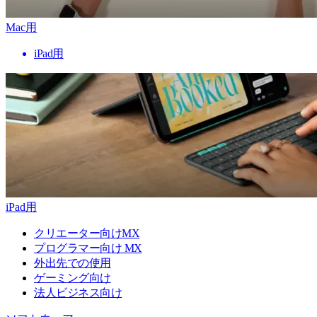
Mac用
iPad用
iPad用
クリエーター向けMX
プログラマー向け MX
外出先での使用
ゲーミング向け
法人ビジネス向け