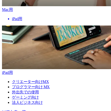
Mac用
iPad用
iPad用
クリエーター向けMX
プログラマー向け MX
外出先での使用
ゲーミング向け
法人ビジネス向け