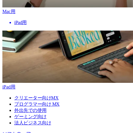
Mac用
iPad用
iPad用
クリエーター向けMX
プログラマー向け MX
外出先での使用
ゲーミング向け
法人ビジネス向け