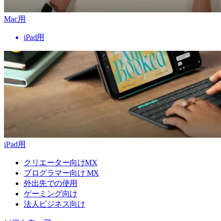
Mac用
iPad用
iPad用
クリエーター向けMX
プログラマー向け MX
外出先での使用
ゲーミング向け
法人ビジネス向け