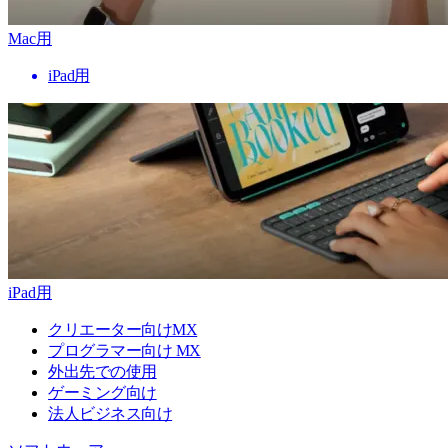
Mac用
iPad用
iPad用
クリエーター向けMX
プログラマー向け MX
外出先での使用
ゲーミング向け
法人ビジネス向け