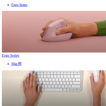
Ergo Series
Ergo Series
Mac用