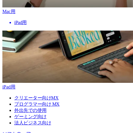
Mac用
iPad用
iPad用
クリエーター向けMX
プログラマー向け MX
外出先での使用
ゲーミング向け
法人ビジネス向け