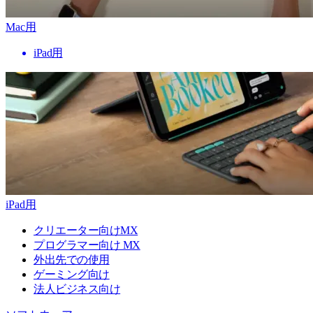
Mac用
iPad用
iPad用
クリエーター向けMX
プログラマー向け MX
外出先での使用
ゲーミング向け
法人ビジネス向け