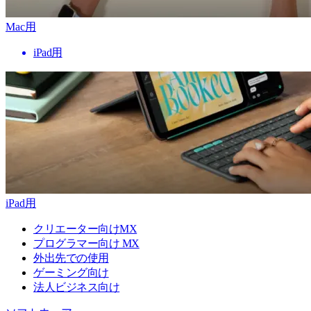
Mac用
iPad用
iPad用
クリエーター向けMX
プログラマー向け MX
外出先での使用
ゲーミング向け
法人ビジネス向け