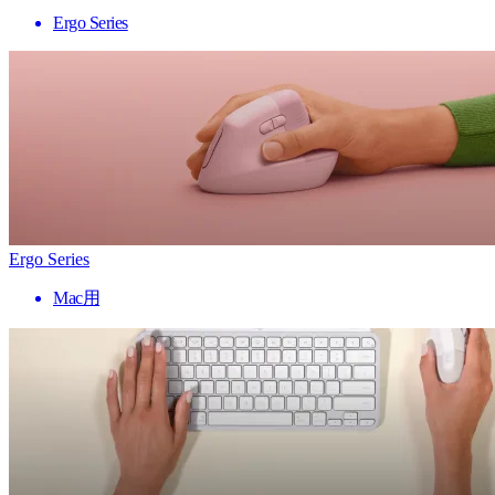
Ergo Series
Ergo Series
Mac用