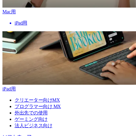
Mac用
iPad用
iPad用
クリエーター向けMX
プログラマー向け MX
外出先での使用
ゲーミング向け
法人ビジネス向け