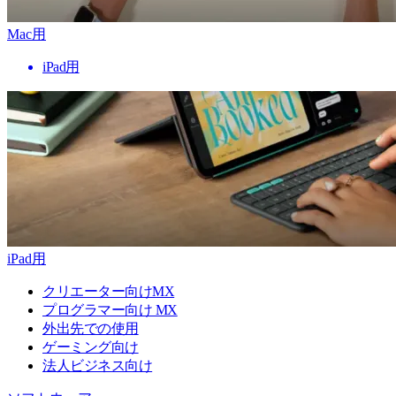
Mac用
iPad用
iPad用
クリエーター向けMX
プログラマー向け MX
外出先での使用
ゲーミング向け
法人ビジネス向け