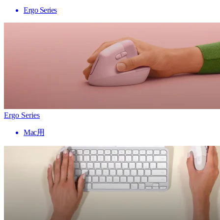
Ergo Series
Ergo Series
Mac用