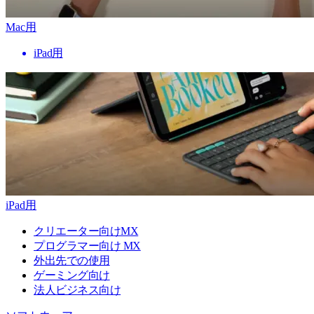
Mac用
iPad用
iPad用
クリエーター向けMX
プログラマー向け MX
外出先での使用
ゲーミング向け
法人ビジネス向け