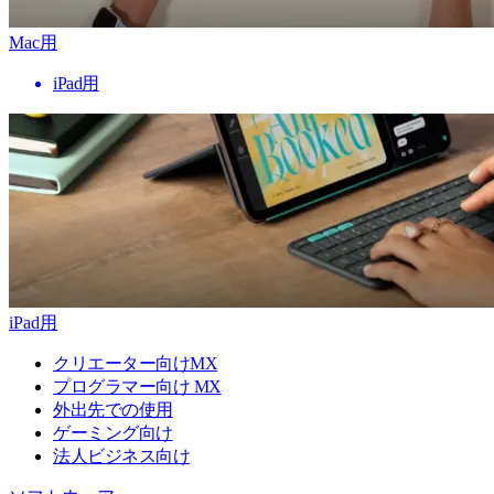
Mac用
iPad用
iPad用
クリエーター向けMX
プログラマー向け MX
外出先での使用
ゲーミング向け
法人ビジネス向け