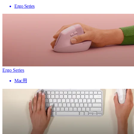
Ergo Series
Ergo Series
Mac用