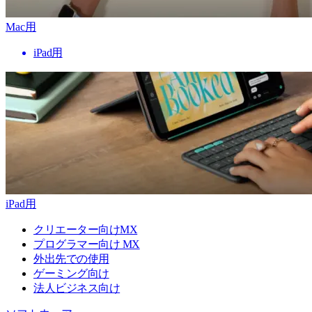
Mac用
iPad用
iPad用
クリエーター向けMX
プログラマー向け MX
外出先での使用
ゲーミング向け
法人ビジネス向け