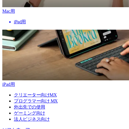
Mac用
iPad用
iPad用
クリエーター向けMX
プログラマー向け MX
外出先での使用
ゲーミング向け
法人ビジネス向け