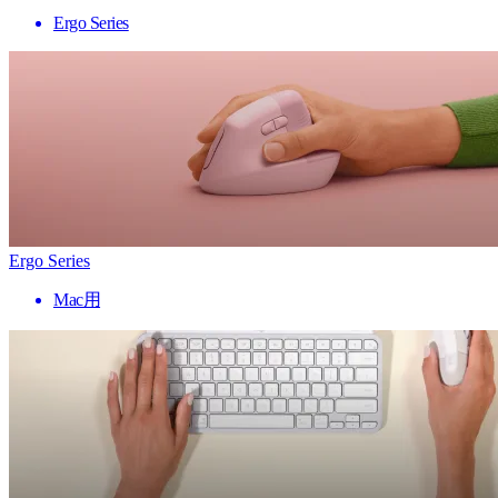
Ergo Series
Ergo Series
Mac用