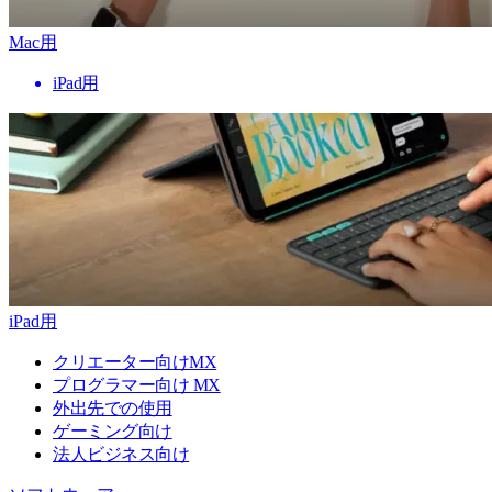
Mac用
iPad用
iPad用
クリエーター向けMX
プログラマー向け MX
外出先での使用
ゲーミング向け
法人ビジネス向け