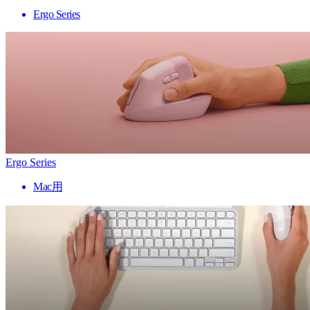
Ergo Series
Ergo Series
Mac用