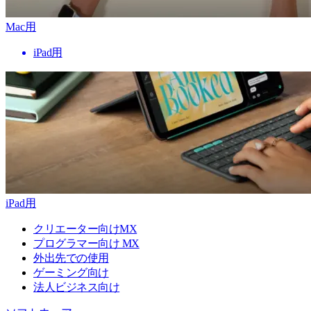
Mac用
iPad用
iPad用
クリエーター向けMX
プログラマー向け MX
外出先での使用
ゲーミング向け
法人ビジネス向け