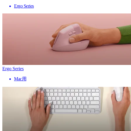
Ergo Series
Ergo Series
Mac用