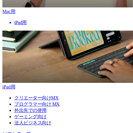
Mac用
iPad用
iPad用
クリエーター向けMX
プログラマー向け MX
外出先での使用
ゲーミング向け
法人ビジネス向け