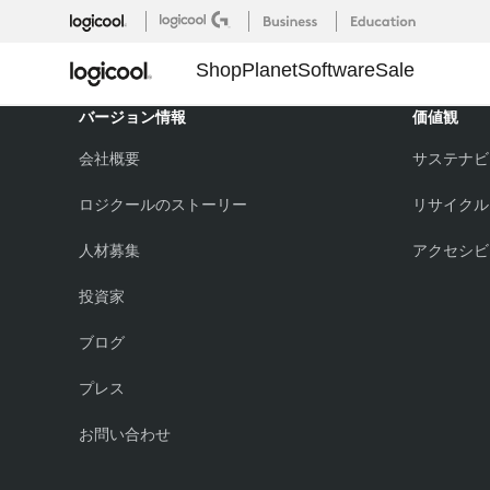
製
Shop
Planet
Software
Sale
品
バージョン情報
価値観
会社概要
サステナビ
を
ロジクールのストーリー
リサイクル
人材募集
アクセシビ
比
投資家
較
ブログ
プレス
す
お問い合わせ