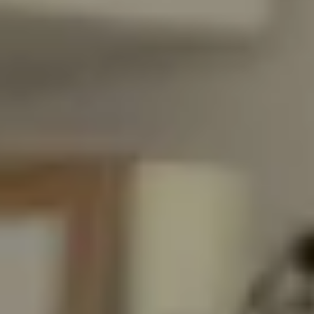
ま
し
た