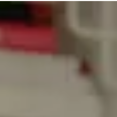
自
宅
で
の
学
習
が
簡
単
に
な
り