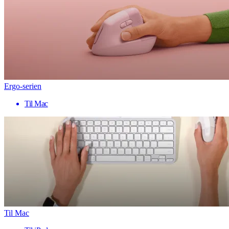
Ergo-serien
Til Mac
Til Mac