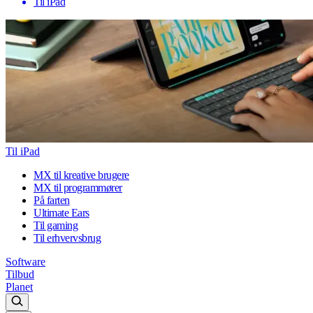
Til iPad
Til iPad
MX til kreative brugere
MX til programmører
På farten
Ultimate Ears
Til gaming
Til erhvervsbrug
Software
Tilbud
Planet