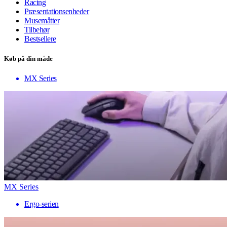
Racing
Præsentationsenheder
Musemåtter
Tilbehør
Bestsellere
Køb på din måde
MX Series
MX Series
Ergo-serien