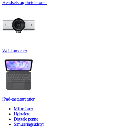
Headsets og øretelefoner
Webkameraer
iPad-tastaturetuier
Mikrofoner
Højttalere
Digitale penne
Simuleringsudstyr