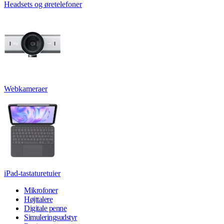
Headsets og øretelefoner
Webkameraer
iPad-tastaturetuier
Mikrofoner
Højttalere
Digitale penne
Simuleringsudstyr