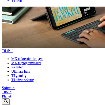
Til iPad
Til iPad
MX til kreative brugere
MX til programmører
På farten
Ultimate Ears
Til gaming
Til erhvervsbrug
Software
Tilbud
Planet