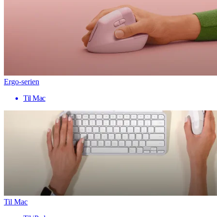
Ergo-serien
Til Mac
Til Mac