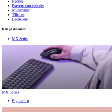
Racing
Præsentationsenheder
Musemåtter
Tilbehør
Bestsellere
Køb på din måde
MX Series
MX Series
Ergo-serien