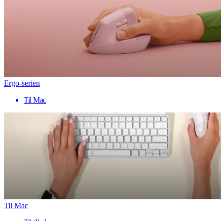
Ergo-serien
Til Mac
Til Mac