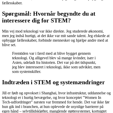
fællesskaber.
Spørgsmål: Hvornår begyndte du at
interessere dig for STEM?
Min vej mod teknologi var ikke direkte. Jeg studerede økonomi,
men jeg indså hurtigt, at det ikke var mit sande talent. Jeg elskede at
opbygge fællesskaber, forbinde mennesker og hjælpe andre med at
blive set.
Fremtiden var i færd med at blive bygget gennem
teknologi. Og alligevel blev så mange kvinder, især i
Asien, udeladt fra historien. Det var på det tidspunkt,
jeg blev interesseret i teknologi, ikke som udvikler, men
som systemskifter.
Indtræden i STEM og systemændringer
Jill er født og opvokset i Shanghai, hvor infrastruktur, uddannelse og
teknologi er i hurtig bevægelse, og hvor konceptet "Women In
Tech-udfordringer" næsten var fremmed for hende. Det var ikke før
hun gik ind i branchen, at hun oplevede de usynlige barrierer på
egen hånd – selvtillidskløfter, manglende støttesystemer, kortsigtet