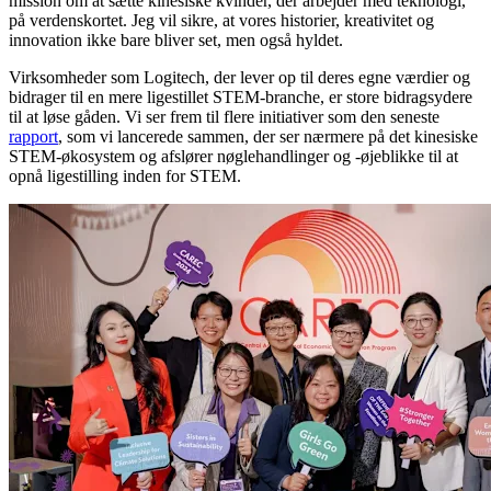
mission om at sætte kinesiske kvinder, der arbejder med teknologi,
på verdenskortet. Jeg vil sikre, at vores historier, kreativitet og
innovation ikke bare bliver set, men også hyldet.
Virksomheder som Logitech, der lever op til deres egne værdier og
bidrager til en mere ligestillet STEM-branche, er store bidragsydere
til at løse gåden. Vi ser frem til flere initiativer som den seneste
rapport
, som vi lancerede sammen, der ser nærmere på det kinesiske
STEM-økosystem og afslører nøglehandlinger og -øjeblikke til at
opnå ligestilling inden for STEM.