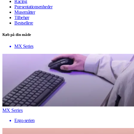
Racing
Præsentationsenheder
Musemåtter
Tilbehør
Bestsellere
Køb på din måde
MX Series
MX Series
Ergo-serien