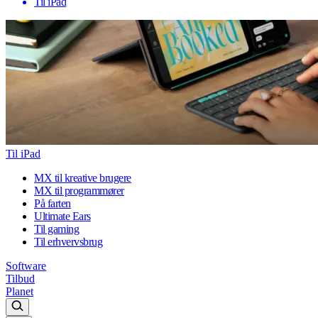
Til iPad
Til iPad
MX til kreative brugere
MX til programmører
På farten
Ultimate Ears
Til gaming
Til erhvervsbrug
Software
Tilbud
Planet