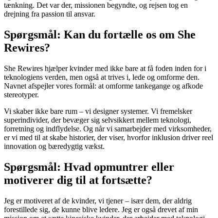
tænkning. Det var der, missionen begyndte, og rejsen tog en
drejning fra passion til ansvar.
Spørgsmål: Kan du fortælle os om She
Rewires?
She Rewires hjælper kvinder med ikke bare at få foden inden for i
teknologiens verden, men også at trives i, lede og omforme den.
Navnet afspejler vores formål: at omforme tankegange og afkode
stereotyper.
Vi skaber ikke bare rum – vi designer systemer. Vi fremelsker
superindivider, der bevæger sig selvsikkert mellem teknologi,
forretning og indflydelse. Og når vi samarbejder med virksomheder,
er vi med til at skabe historier, der viser, hvorfor inklusion driver reel
innovation og bæredygtig vækst.
Spørgsmål: Hvad opmuntrer eller
motiverer dig til at fortsætte?
Jeg er motiveret af de kvinder, vi tjener – især dem, der aldrig
forestillede sig, de kunne blive ledere. Jeg er også drevet af min