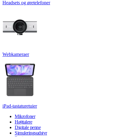
Headsets og øretelefoner
Webkameraer
iPad-tastaturetuier
Mikrofoner
Højttalere
Digitale penne
Simuleringsudstyr