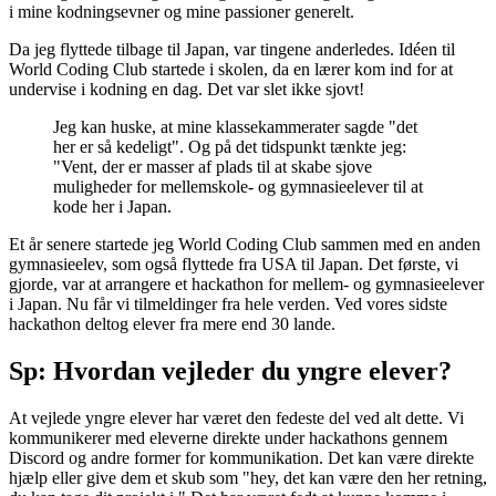
i mine kodningsevner og mine passioner generelt.
Da jeg flyttede tilbage til Japan, var tingene anderledes. Idéen til
World Coding Club startede i skolen, da en lærer kom ind for at
undervise i kodning en dag. Det var slet ikke sjovt!
Jeg kan huske, at mine klassekammerater sagde "det
her er så kedeligt". Og på det tidspunkt tænkte jeg:
"Vent, der er masser af plads til at skabe sjove
muligheder for mellemskole- og gymnasieelever til at
kode her i Japan.
Et år senere startede jeg World Coding Club sammen med en anden
gymnasieelev, som også flyttede fra USA til Japan. Det første, vi
gjorde, var at arrangere et hackathon for mellem- og gymnasieelever
i Japan. Nu får vi tilmeldinger fra hele verden. Ved vores sidste
hackathon deltog elever fra mere end 30 lande.
Sp: Hvordan vejleder du yngre elever?
At vejlede yngre elever har været den fedeste del ved alt dette. Vi
kommunikerer med eleverne direkte under hackathons gennem
Discord og andre former for kommunikation. Det kan være direkte
hjælp eller give dem et skub som "hey, det kan være den her retning,