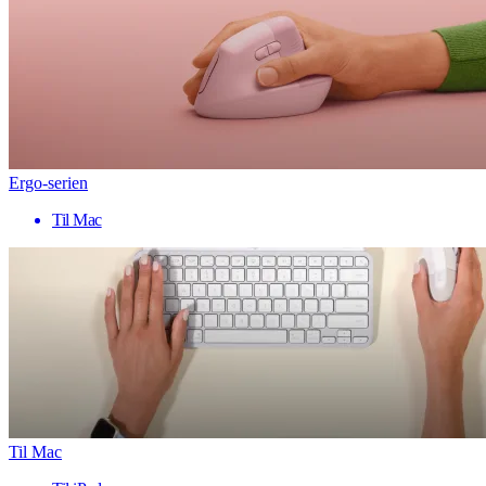
Ergo-serien
Til Mac
Til Mac