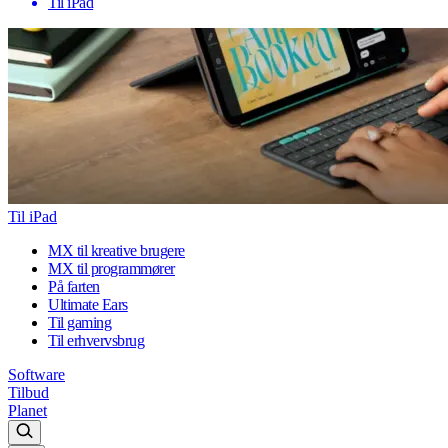
Til iPad
Til iPad
MX til kreative brugere
MX til programmører
På farten
Ultimate Ears
Til gaming
Til erhvervsbrug
Software
Tilbud
Planet