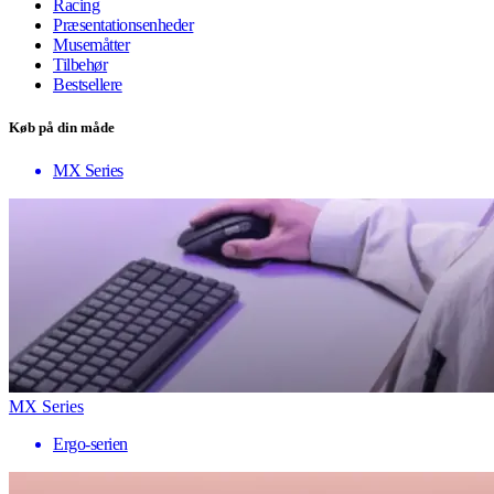
Racing
Præsentationsenheder
Musemåtter
Tilbehør
Bestsellere
Køb på din måde
MX Series
MX Series
Ergo-serien