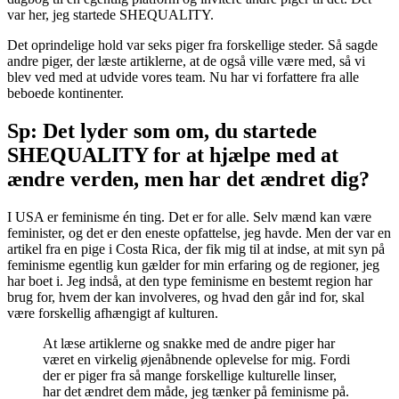
var her, jeg startede SHEQUALITY.
Det oprindelige hold var seks piger fra forskellige steder. Så sagde
andre piger, der læste artiklerne, at de også ville være med, så vi
blev ved med at udvide vores team. Nu har vi forfattere fra alle
beboede kontinenter.
Sp: Det lyder som om, du startede
SHEQUALITY for at hjælpe med at
ændre verden, men har det ændret dig?
I USA er feminisme én ting. Det er for alle. Selv mænd kan være
feminister, og det er den eneste opfattelse, jeg havde. Men der var en
artikel fra en pige i Costa Rica, der fik mig til at indse, at mit syn på
feminisme egentlig kun gælder for min erfaring og de regioner, jeg
har boet i. Jeg indså, at den type feminisme en bestemt region har
brug for, hvem der kan involveres, og hvad den går ind for, skal
være forskellig afhængigt af kulturen.
At læse artiklerne og snakke med de andre piger har
været en virkelig øjenåbnende oplevelse for mig. Fordi
der er piger fra så mange forskellige kulturelle linser,
har det ændret dem måde, jeg tænker på feminisme på.