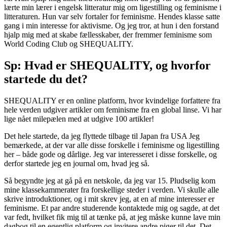
lærte min lærer i engelsk litteratur mig om ligestilling og feminisme i
litteraturen. Hun var selv fortaler for feminisme. Hendes klasse satte
gang i min interesse for aktivisme. Og jeg tror, at hun i den forstand
hjalp mig med at skabe fællesskaber, der fremmer feminisme som
World Coding Club og SHEQUALITY.
Sp: Hvad er SHEQUALITY, og hvorfor
startede du det?
SHEQUALITY er en online platform, hvor kvindelige forfattere fra
hele verden udgiver artikler om feminisme fra en global linse. Vi har
lige nået milepælen med at udgive 100 artikler!
Det hele startede, da jeg flyttede tilbage til Japan fra USA Jeg
bemærkede, at der var alle disse forskelle i feminisme og ligestilling
her – både gode og dårlige. Jeg var interesseret i disse forskelle, og
derfor startede jeg en journal om, hvad jeg så.
Så begyndte jeg at gå på en netskole, da jeg var 15. Pludselig kom
mine klassekammerater fra forskellige steder i verden. Vi skulle alle
skrive introduktioner, og i mit skrev jeg, at en af mine interesser er
feminisme. Et par andre studerende kontaktede mig og sagde, at det
var fedt, hvilket fik mig til at tænke på, at jeg måske kunne lave min
dagbog til en egentlig platform og invitere andre piger til det. Det