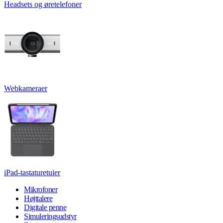
Headsets og øretelefoner
Webkameraer
iPad-tastaturetuier
Mikrofoner
Højttalere
Digitale penne
Simuleringsudstyr