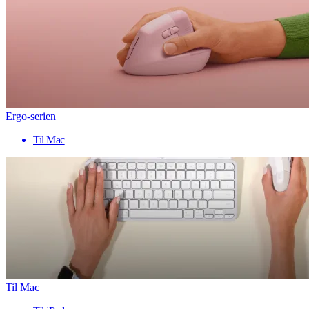
Ergo-serien
Til Mac
Til Mac