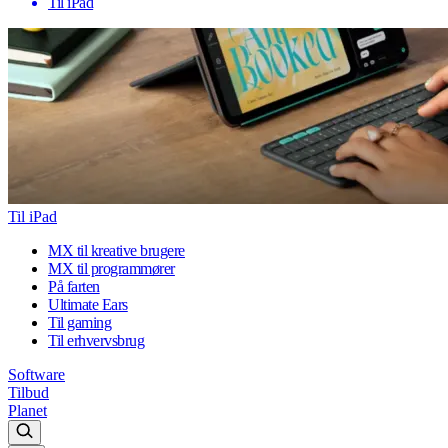
Til iPad
Til iPad
MX til kreative brugere
MX til programmører
På farten
Ultimate Ears
Til gaming
Til erhvervsbrug
Software
Tilbud
Planet