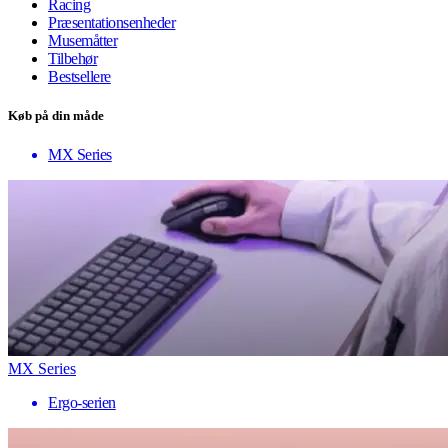
Racing
Præsentationsenheder
Musemåtter
Tilbehør
Bestsellere
Køb på din måde
MX Series
MX Series
Ergo-serien