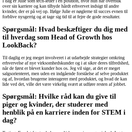
I dag er Julie som tech-leder i en position, hvor hun har overblik
over sin karriere og kan tilbyde hårdt erhvervet indsigt til andre
kvinder, der er på vej op. Ifølge Julie er nøglerne til succes evnen til
forblive nysgerrig og at tage sig tid til at fejre de gode resultater.
Spørgsmål: Hvad beskæftiger du dig med
til hverdag som Head of Growth hos
LookBack?
Til daglig er jeg meget involveret i at udarbejde strategier omkring
erhvervelse af nye virksomhedskunder og i at sikre deres tilfredshed,
når de først er blevet kunder hos os. Jeg vil sige, at det er meget
salgsorienteret, men uden en indgående forståelse af selve produktet
og af, hvordan brugerne interagerer med produktet, og hvad de kan
lide ved det, ville det være virkelig svært at udføre resten af jobbet.
Spørgsmål: Hvilke råd kan du give til
piger og kvinder, der studerer med
henblik på en karriere inden for STEM i
dag?