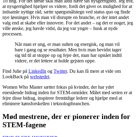
To ting. For det første skal man altid nære sin nysgerrighed. Jeg tror,
at nysgerrighed hjælper os videre, fordi det giver os mulighed for at
indsamle nyttige råd, sætte spørgsmålstegn ved status quo og finde
nye løsninger. Hvis man vil disrupte en branche, er der intet andet
valg end at skabe eller innovere. For det andet – og det er noget, jeg
ville ønske, jeg havde vidst, da jeg var yngre – husk at nyde
processen.
Når man er ung, er man sulten og energisk, og man vil
bare i gang og se resultater. Men hvis man bevidst tager
sig tid til at stoppe op og fejre det, man har opnået indtil
videre, er det lettere at holde gejsten oppe.
Find Julie på
LinkedIn
og
Twitter
. Du kan få mere at vide om
LookBack på
webstedet
.
Women Who Master sætter fokus på kvinder, der har ydet
enestående bidrag inden for STEM-områder. Målet med serien er at
fejre disse bidrag, inspirere fremtidige ledere og hjælpe med at
eliminere kønsforskellen i teknologibranchen.
Mød mestrene, der er pionerer inden for
STEM-fagene