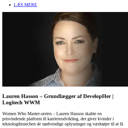
LÆS MERE
Lauren Hasson – Grundlægger af DevelopHer |
Logitech WWM
Women Who Master-serien – Lauren Hasson skabte en
prisvindende platform til karriereudvikling, der giver kvinder i
teknologibranchen de nødvendige oplysninger og værktøjer til at få