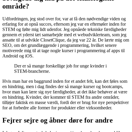
område?
Udfordringen, jeg stod over for, var at få den nødvendige viden og
erfaring for at opnå succes, eftersom jeg var en efternøler inden for
STEM og følte mig lidt udenfor. Jeg opnåede tekniske færdigheder
gennem et yderst tæt samarbejde med et webudviklerteam, som jeg
ansatte til at udvikle ClosetClique, da jeg var 22 år. De lærte mig om
SEO, om det grundlæggende i programmering, hvilket senere
motiverede mig til at tage nogle kurser i programmering af apps til
Android og iOS.
Der er så mange forskellige job for unge kvinder i
STEM-brancherne.
Hvis man har en baggrund inden for et andet felt, kan det føles som
en hindring, men i dag findes der så mange kurser og bootcamps,
hvor man kan lære sig nye færdigheder, at det ikke behøver at være
en hindring. Kvinder, der kommer til STEM fra andre områder,
tilføjer faktisk en masse værdi, fordi der er brug for nye perspektiver
for at forbedre alle former for produkter eller virksomheder.
Fejrer sejre og åbner døre for andre