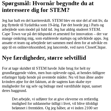
Spørgsmål: Hvornår begyndte du at
interessere dig for STEM?
Jeg har haft en del karriereskift. STEM blev en stor del af mit liv, da
jeg flyttede til Sydafrika som 19-årig. Før det boede jeg i Paris og
arbejdede som model på fuld tid. Jeg har aldrig studeret STEM.
Cape Town var på det tidspunkt et arnested for innovation – der var
mange omkring mig, som etablerede startups og udviklede apps. Jeg
ansatte et team og arbejdede tæt sammen med dem for at udvikle en
app til en onlinevirksomhed, jeg lancerede, ved navn ClosetClique.
Nye færdigheder, større selvtillid
For at tage skridtet til STEM havde Julie brug for helt ny
grundlæggende viden, men hun oplevede også, at hendes tidligere
erfaringer hjalp hende på uventede måder. Nu vil hun åbne andre
kvinders øjne for det faktum, at de sagtens kan skabe nye
muligheder for sig selv og bidrage med værdifulde input, uanset
deres baggrund.
Det arbejde, vi udfører for at give eleverne en retfærdig
mulighed for uddannelse tidligt i livet, vil blive tifoldigt
belønnet i fremtiden. Og jeg håber, at vi inden 2100 ser