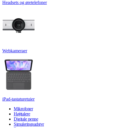
Headsets og øretelefoner
Webkameraer
iPad-tastaturetuier
Mikrofoner
Højttalere
Digitale penne
Simuleringsudstyr