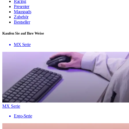
Racing
Presenter
Mauspads
Zubehör
Bestseller
Kaufen Sie auf Ihre Weise
MX Serie
MX Serie
Ergo-Serie