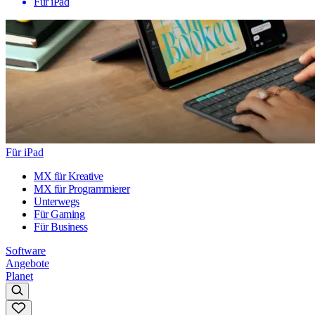
Für iPad
Für iPad
MX für Kreative
MX für Programmierer
Unterwegs
Für Gaming
Für Business
Software
Angebote
Planet