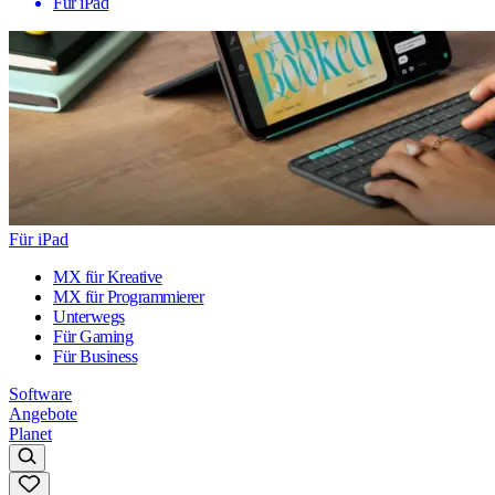
Für iPad
Für iPad
MX für Kreative
MX für Programmierer
Unterwegs
Für Gaming
Für Business
Software
Angebote
Planet