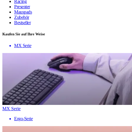
Racing
Presenter
Mauspads
Zubehör
Bestseller
Kaufen Sie auf Ihre Weise
MX Serie
MX Serie
Ergo-Serie