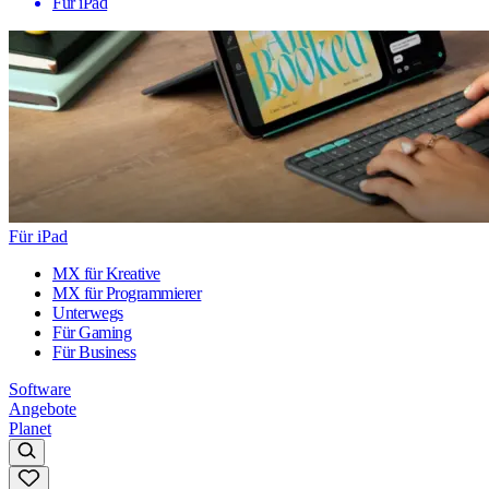
Für iPad
Für iPad
MX für Kreative
MX für Programmierer
Unterwegs
Für Gaming
Für Business
Software
Angebote
Planet