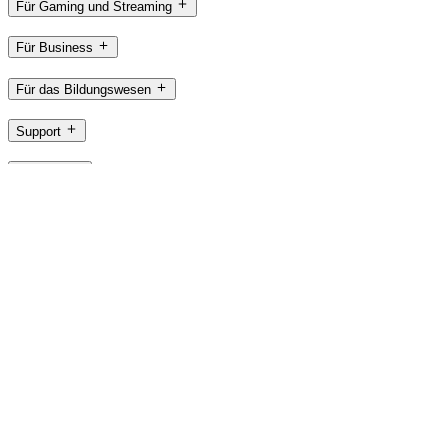
Für Gaming und Streaming
Für Business
Für das Bildungswesen
Support
Software
AT,de
©2026 Logitech. Alle Rechte vorbehalten
Nutzungsbedingungen
Datenschutzrichtlinien
Cookie-Einstellungen
Sitemap
Logitech