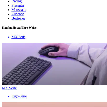
Racing
Presenter
Mauspads
Zubehör
Bestseller
Kaufen Sie auf Ihre Weise
MX Serie
MX Serie
Ergo-Serie