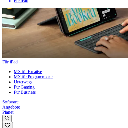
Für iPad
Für iPad
MX für Kreative
MX für Programmierer
Unterwegs
Für Gaming
Für Business
Software
Angebote
Planet