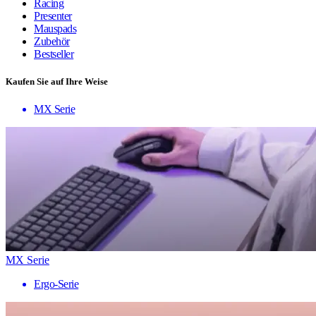
Racing
Presenter
Mauspads
Zubehör
Bestseller
Kaufen Sie auf Ihre Weise
MX Serie
MX Serie
Ergo-Serie