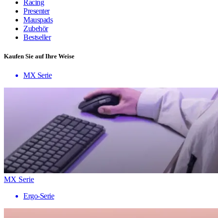
Racing
Presenter
Mauspads
Zubehör
Bestseller
Kaufen Sie auf Ihre Weise
MX Serie
MX Serie
Ergo-Serie