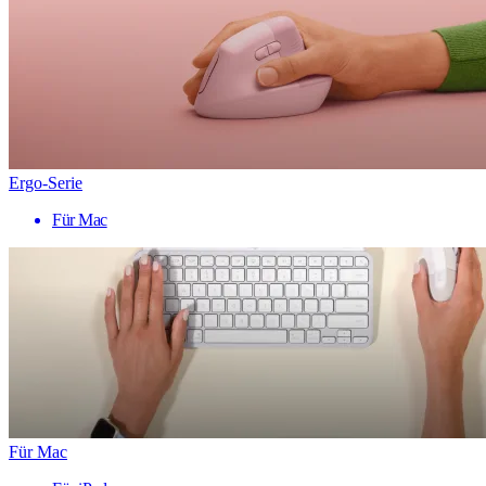
Ergo-Serie
Für Mac
Für Mac