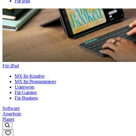
Für iPad
Für iPad
MX für Kreative
MX für Programmierer
Unterwegs
Für Gaming
Für Business
Software
Angebote
Planet