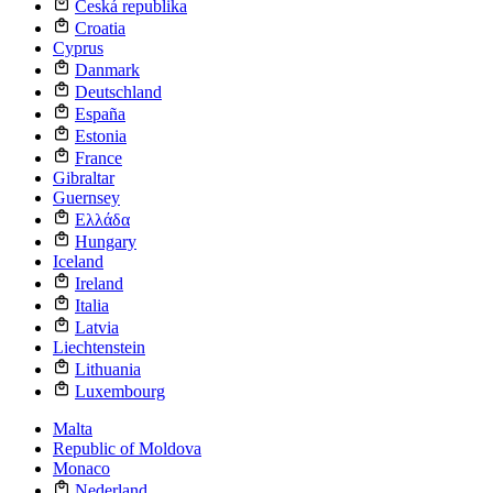
Česká republika
Croatia
Cyprus
Danmark
Deutschland
España
Estonia
France
Gibraltar
Guernsey
Ελλάδα
Hungary
Iceland
Ireland
Italia
Latvia
Liechtenstein
Lithuania
Luxembourg
Malta
Republic of Moldova
Monaco
Nederland