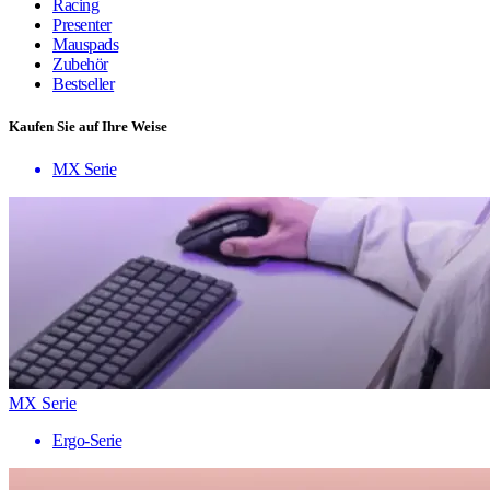
Racing
Presenter
Mauspads
Zubehör
Bestseller
Kaufen Sie auf Ihre Weise
MX Serie
MX Serie
Ergo-Serie