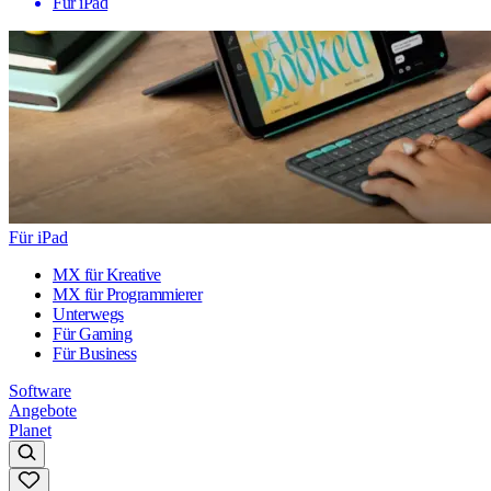
Für iPad
Für iPad
MX für Kreative
MX für Programmierer
Unterwegs
Für Gaming
Für Business
Software
Angebote
Planet