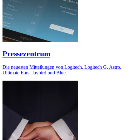
Pressezentrum
Die neuesten Mitteilungen von Logitech, Logitech G, Astro,
Ultimate Ears, Jaybird und Blue.