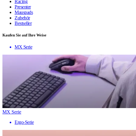
Racing
Presenter
Mauspads
Zubehör
Bestseller
Kaufen Sie auf Ihre Weise
MX Serie
MX Serie
Ergo-Serie