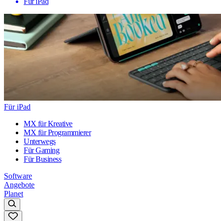
Für iPad
Für iPad
MX für Kreative
MX für Programmierer
Unterwegs
Für Gaming
Für Business
Software
Angebote
Planet