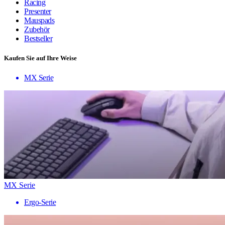
Racing
Presenter
Mauspads
Zubehör
Bestseller
Kaufen Sie auf Ihre Weise
MX Serie
MX Serie
Ergo-Serie