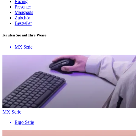
Racing
Presenter
Mauspads
Zubehör
Bestseller
Kaufen Sie auf Ihre Weise
MX Serie
MX Serie
Ergo-Serie