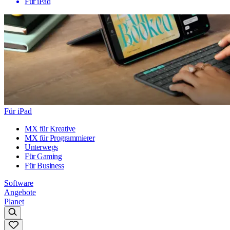
Für iPad
Für iPad
MX für Kreative
MX für Programmierer
Unterwegs
Für Gaming
Für Business
Software
Angebote
Planet