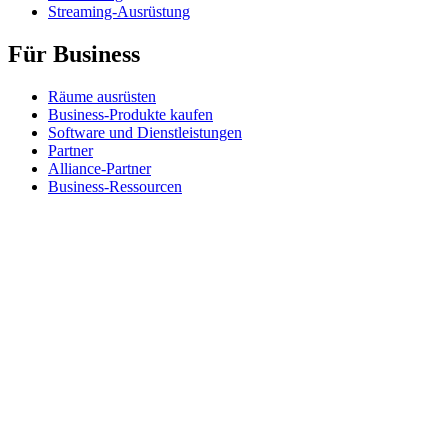
Streaming-Ausrüstung
Für Business
Räume ausrüsten
Business-Produkte kaufen
Software und Dienstleistungen
Partner
Alliance-Partner
Business-Ressourcen
Für das Bildungswesen
Produkte für den Bildungsbereich kaufen
K-12-Lösungen
Ressourcen für den Bildungsbereich
Support
Individueller Support
Gaming-Support
Support für Business und Bildungswesen
Kontakt