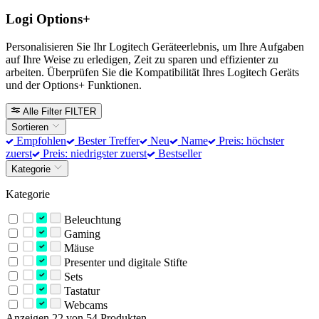
Logi Options+
Personalisieren Sie Ihr Logitech Geräteerlebnis, um Ihre Aufgaben
auf Ihre Weise zu erledigen, Zeit zu sparen und effizienter zu
arbeiten. Überprüfen Sie die Kompatibilität Ihres Logitech Geräts
und der Options+ Funktionen.
Alle Filter
FILTER
Sortieren
Empfohlen
Bester Treffer
Neu
Name
Preis: höchster
zuerst
Preis: niedrigster zuerst
Bestseller
Kategorie
Kategorie
Beleuchtung
Gaming
Mäuse
Presenter und digitale Stifte
Sets
Tastatur
Webcams
Anzeigen 22 von 54 Produkten