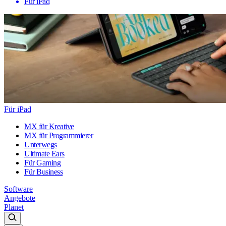
Für iPad
Für iPad
MX für Kreative
MX für Programmierer
Unterwegs
Ultimate Ears
Für Gaming
Für Business
Software
Angebote
Planet