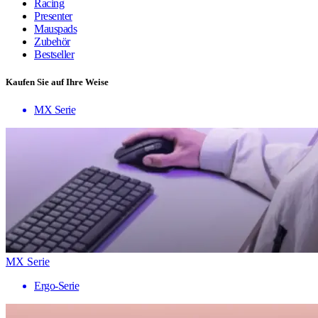
Racing
Presenter
Mauspads
Zubehör
Bestseller
Kaufen Sie auf Ihre Weise
MX Serie
MX Serie
Ergo-Serie