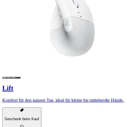
Lift
Komfort für den ganzen Tag, ideal für kleine bis mittelgroße Hände.
Geschenk beim Kauf