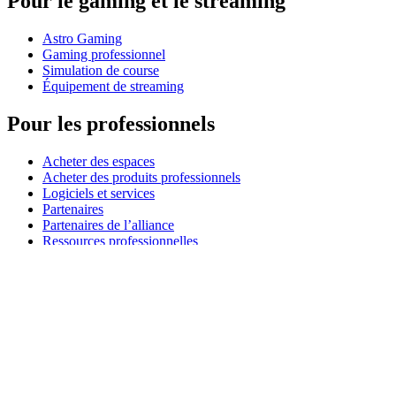
Pour le gaming et le streaming
Astro Gaming
Gaming professionnel
Simulation de course
Équipement de streaming
Pour les professionnels
Acheter des espaces
Acheter des produits professionnels
Logiciels et services
Partenaires
Partenaires de l’alliance
Ressources professionnelles
À usage pédagogique
Acheter des produits pédagogiques
Solutions pour l’enseignement primaire et secondaire
Ressources pédagogiques
Assistance