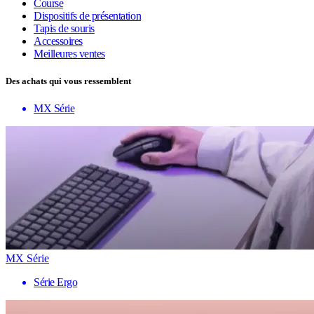
Course
Dispositifs de présentation
Tapis de souris
Accessoires
Meilleures ventes
Des achats qui vous ressemblent
MX Série
MX Série
Série Ergo