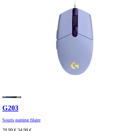
G203
Souris gaming filaire
29,99 €
34,99 €