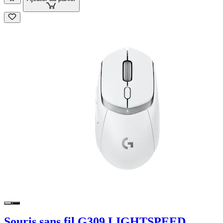
Souris sans fil G309 LIGHTSPEED