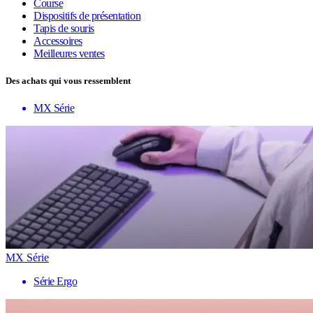
Course
Dispositifs de présentation
Tapis de souris
Accessoires
Meilleures ventes
Des achats qui vous ressemblent
MX Série
MX Série
Série Ergo