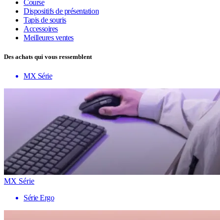
Course
Dispositifs de présentation
Tapis de souris
Accessoires
Meilleures ventes
Des achats qui vous ressemblent
MX Série
MX Série
Série Ergo