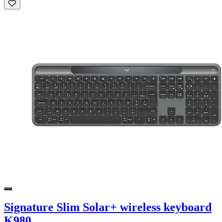
Signature Slim Solar+ wireless keyboard
K980