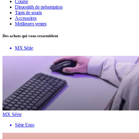
Course
Dispositifs de présentation
Tapis de souris
Accessoires
Meilleures ventes
Des achats qui vous ressemblent
MX Série
MX Série
Série Ergo