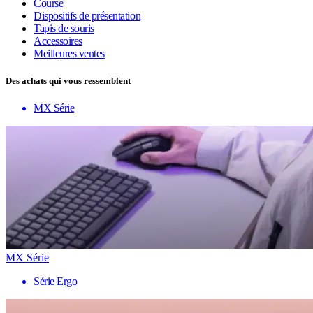
Course
Dispositifs de présentation
Tapis de souris
Accessoires
Meilleures ventes
Des achats qui vous ressemblent
MX Série
MX Série
Série Ergo