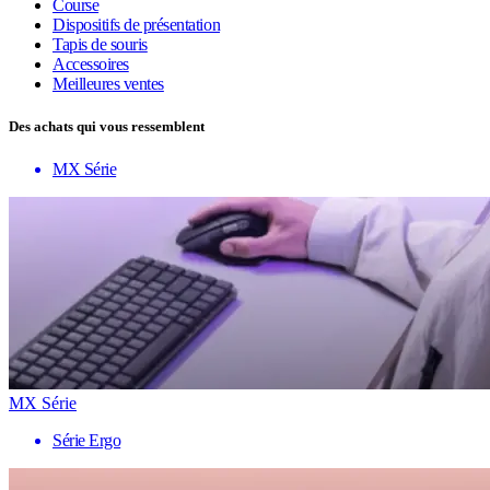
Course
Dispositifs de présentation
Tapis de souris
Accessoires
Meilleures ventes
Des achats qui vous ressemblent
MX Série
MX Série
Série Ergo