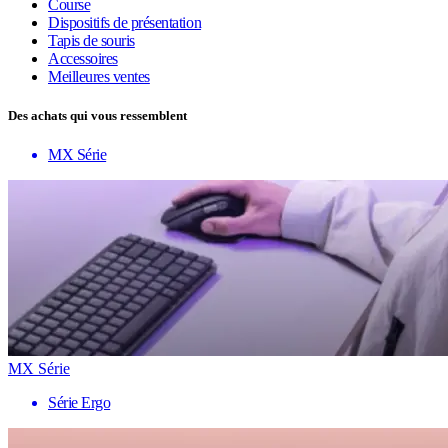
Course
Dispositifs de présentation
Tapis de souris
Accessoires
Meilleures ventes
Des achats qui vous ressemblent
MX Série
MX Série
Série Ergo