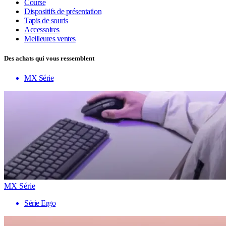
Course
Dispositifs de présentation
Tapis de souris
Accessoires
Meilleures ventes
Des achats qui vous ressemblent
MX Série
MX Série
Série Ergo