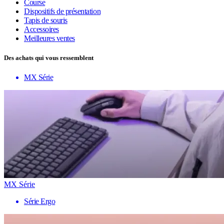
Course
Dispositifs de présentation
Tapis de souris
Accessoires
Meilleures ventes
Des achats qui vous ressemblent
MX Série
MX Série
Série Ergo