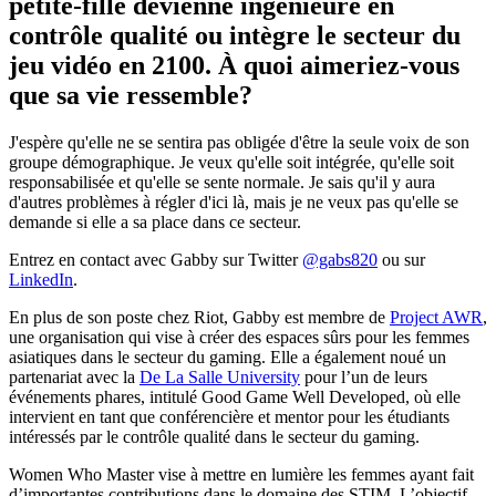
petite-fille devienne ingénieure en
contrôle qualité ou intègre le secteur du
jeu vidéo en 2100. À quoi aimeriez-vous
que sa vie ressemble?
J'espère qu'elle ne se sentira pas obligée d'être la seule voix de son
groupe démographique. Je veux qu'elle soit intégrée, qu'elle soit
responsabilisée et qu'elle se sente normale. Je sais qu'il y aura
d'autres problèmes à régler d'ici là, mais je ne veux pas qu'elle se
demande si elle a sa place dans ce secteur.
Entrez en contact avec Gabby sur Twitter
@gabs820
ou sur
LinkedIn
.
En plus de son poste chez Riot, Gabby est membre de
Project AWR
,
une organisation qui vise à créer des espaces sûrs pour les femmes
asiatiques dans le secteur du gaming. Elle a également noué un
partenariat avec la
De La Salle University
pour l’un de leurs
événements phares, intitulé Good Game Well Developed, où elle
intervient en tant que conférencière et mentor pour les étudiants
intéressés par le contrôle qualité dans le secteur du gaming.
Women Who Master vise à mettre en lumière les femmes ayant fait
d’importantes contributions dans le domaine des STIM. L’objectif