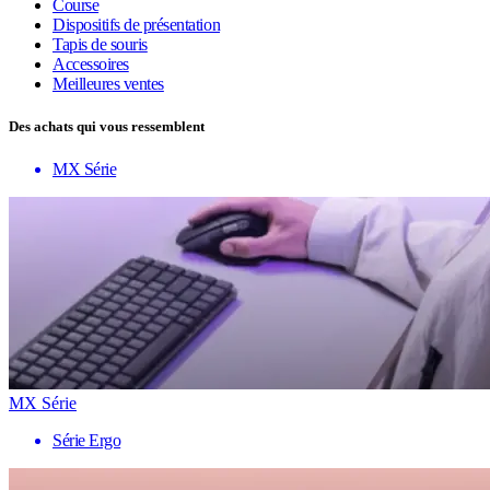
Course
Dispositifs de présentation
Tapis de souris
Accessoires
Meilleures ventes
Des achats qui vous ressemblent
MX Série
MX Série
Série Ergo