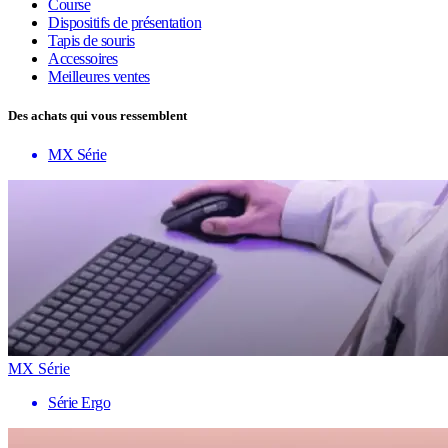
Course
Dispositifs de présentation
Tapis de souris
Accessoires
Meilleures ventes
Des achats qui vous ressemblent
MX Série
MX Série
Série Ergo