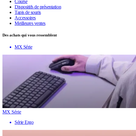
Course
Dispositifs de présentation
Tapis de souris
Accessoires
Meilleures ventes
Des achats qui vous ressemblent
MX Série
MX Série
Série Ergo